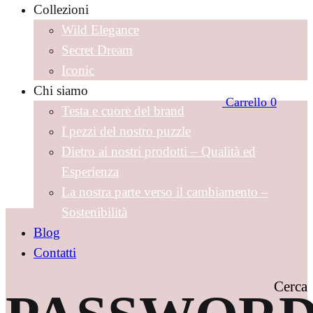
Collezioni
Wild Elegance
Secret Dream
Iconic
Chi siamo
Carrello
0
Testa e cuore del brand
I pezzi del nostro puzzle
Dietro ai nostri prodotti – Qualità ed
Esperienza
La nostra parte verso il cambiamento –
Sostenibilità
Blog
Contatti
Cerca