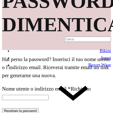
PASSWOR
DIMENTIC
Bikini
Interi
Hai perso la password? Inserisci il tuo nome utente
Resort Wear
o l'indirizzo email. Riceverai tramite email un link
per generarne una nuova.
Nome utente o indirizzo email
*
Richiesto
Resettare la password