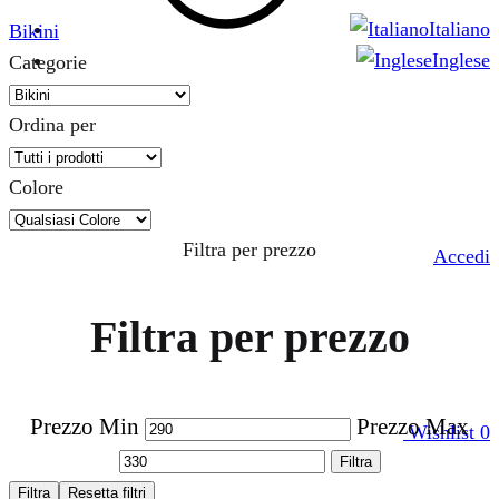
Italiano
Bikini
Inglese
Categorie
Ordina per
Colore
Filtra per prezzo
Accedi
Filtra per prezzo
Prezzo Min
Prezzo Max
Wishlist
0
Filtra
Filtra
Resetta filtri